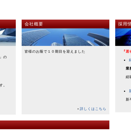
会社概要
採用
皆様のお蔭で１０期目を迎えました
『若者
」の
業
経験者
す。
新卒/
詳しくはこちら