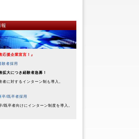
情報
応援企業宣言！』
経験者採用
務拡大につき経験者急募！
に対するインターン制も導入。
新卒/既卒者採用
既卒者向けにインターン制度を導入。